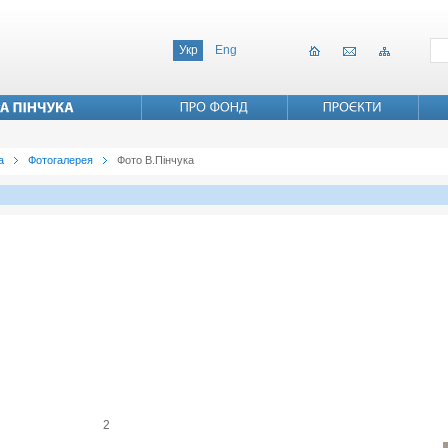
Укр
Eng
а
Фотогалерея
Фото В.Пінчука
2