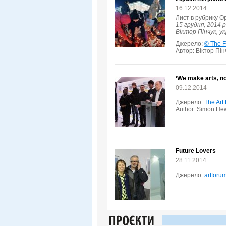
16.12.2014
Лист в рубрику Op
15 грудня, 2014 р
Віктор Пінчук, у
Джерело:
© The F
Автор: Віктор Пін
‘We make arts, no
09.12.2014
Джерело:
The Art
Author: Simon Hew
Future Lovers
28.11.2014
Джерело:
artforu