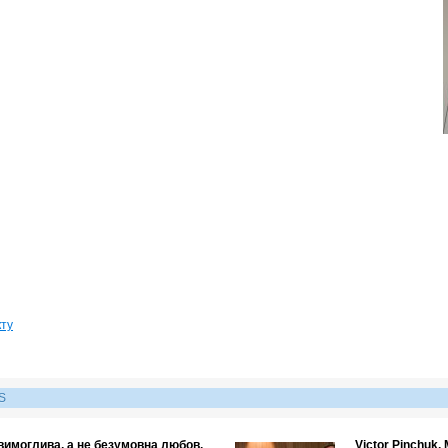
кту
S
 вимоглива, а не безумовна любов.
Victor Pinchuk, 