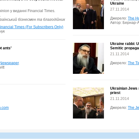
Ukraine
27.11.2014
inion у виданні Financial Times.
.
Джерело:
The Hu
країнський бізнесмен та благодійник
Автор: Бернар-А
inancial Times (For Subscribers Only)
чук
Ukraine rabbi: U
t ants’
Semitic propag
21.11.2014
 Newspaper
.
Джерело:
The Ti
itt
Ukrainian Jews s
priest
21.11.2014
m.com
Джерело:
The Je