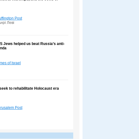
ffington Post
нрі Леві
S Jews helped us beat Russia’s anti-
anda
mes of Israel
eek to rehabilitate Holocaust era
rusalem Post