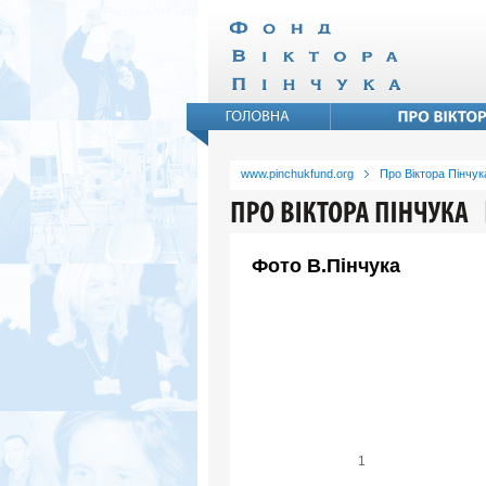
www.pinchukfund.org
Про Віктора Пінчук
Фото В.Пінчука
1