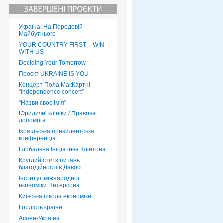
Україна: На Передовій
Майбутнього
YOUR COUNTRY FIRST – WIN
WITH US
Deciding Your Tomorrow
Проєкт UKRAINE IS YOU
Концерт Пола МакКартні
“Independence concert”
“Назви своє ім’я”
Юридичні клініки / Правова
допомога
Ізраїльська президентська
конференція
Глобальна Ініціатива Клінтона
Круглий стіл з питань
благодійності в Давосі
Інститут міжнародної
економіки Петерсона
Київська школа економіки
Гордість країни
Аспен-Україна