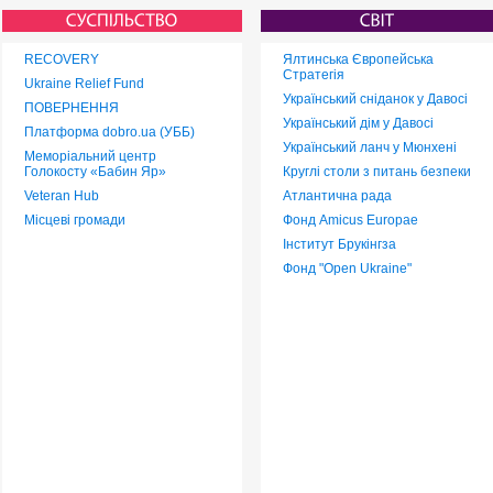
RECOVERY
Ялтинська Європейська
Стратегія
Ukraine Relief Fund
Український сніданок у Давосі
ПОВЕРНЕННЯ
Український дім у Давосі
Платформа dobro.ua (УББ)
Український ланч у Мюнхені
Меморіальний центр
Голокосту «Бабин Яр»
Круглі столи з питань безпеки
Veteran Hub
Атлантична рада
Місцеві громади
Фонд Amicus Europae
Інститут Брукінгза
Фонд "Open Ukraine"