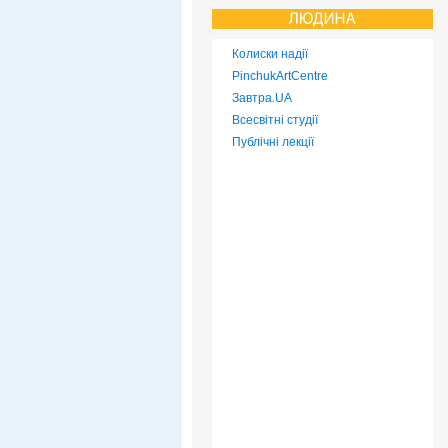
Колиски надії
PinchukArtCentre
Завтра.UA
Всесвітні студії
Публічні лекції