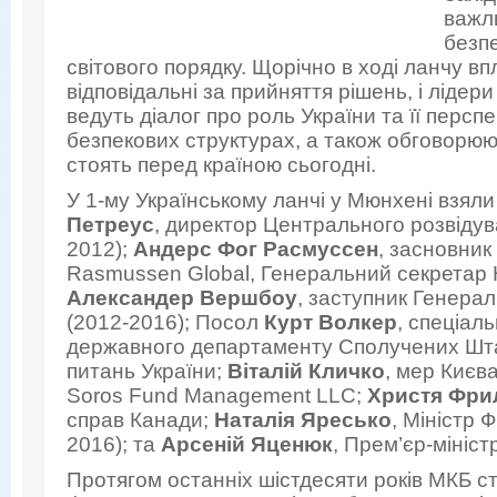
важли
безпе
світового порядку. Щорічно в ході ланчу вп
відповідальні за прийняття рішень, і лідер
ведуть діалог про роль України та її персп
безпекових структурах, а також обговорюют
стоять перед країною сьогодні.
У 1-му Українському ланчі у Мюнхені взял
Петреус
, директор Центрального розвідув
2012);
Андерс Фог Расмуссен
, засновник
Rasmussen Global, Генеральний секретар 
Александер Вершбоу
, заступник Генера
(2012-2016); Посол
Курт Волкер
, спеціал
державного департаменту Сполучених Шта
питань України;
Віталій Кличко
, мер Києв
Soros Fund Management LLC;
Христя Фри
справ Канади;
Наталія Яресько
, Міністр 
2016); та
Арсеній Яценюк
, Прем’єр-мініст
Протягом останніх шістдесяти років МКБ с