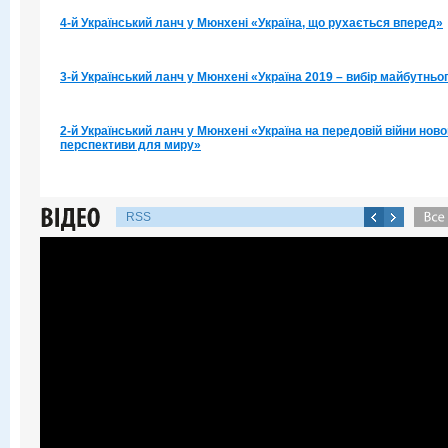
4-й Український ланч у Мюнхені «Україна, що рухається вперед»
3-й Український ланч у Мюнхені «Україна 2019 – вибір майбутньо
2-й Український ланч у Мюнхені «Україна на передовій війни ново
перспективи для миру»
RSS