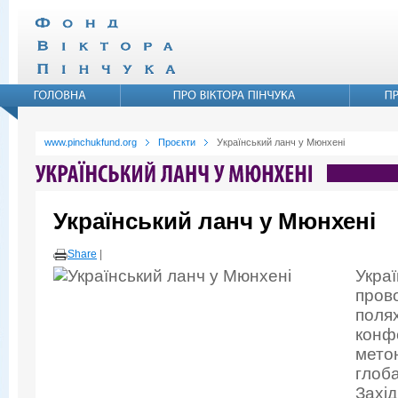
www.pinchukfund.org
Проєкти
Український ланч у Мюнхені
Український ланч у Мюнхені
Share
|
Укра
прово
поля
конфе
мето
глоб
Захід