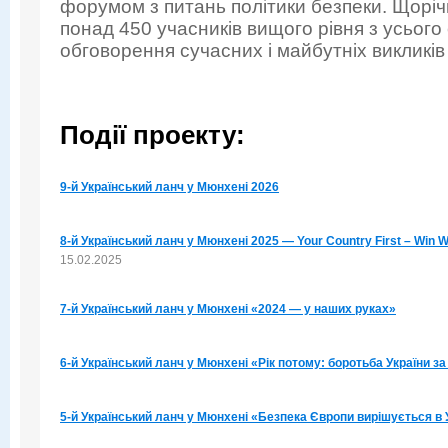
форумом з питань політики безпеки. Щоріч
понад 450 учасників вищого рівня з усього 
обговорення сучасних і майбутніх викликів
Події проекту:
9-й Український ланч у Мюнхені 2026
8-й Український ланч у Мюнхені 2025 — Your Country First – Win W
15.02.2025
7-й Український ланч у Мюнхені «2024 — у наших руках»
6-й Український ланч у Мюнхені «Рік потому: боротьба України з
5-й Український ланч у Мюнхені «Безпека Європи вирішується в 