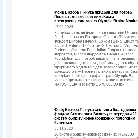
Фонд Віктора Пінчука придбав для потреб
Перинатального центру м. Києва
електроенцефалограф Olympic Brainz Monito
17.06.2024
В рамках спільної благодійної ініціативи Ukraine
Fund, заснованої Віктором і Оленою Пінчуками 
Фондом Віктора Пінчука, Еріком і Венді Шмідт т
Schmidt Futures, Робертом Ф. Смітом та Vista Eq
Partners, Minderoo Foundation Ендрю та Ніколи
Форрестів, Біллом Фордом та General Atlantic
Foundation, для потреб відділення інтенсивної 
для новонароджених та дітей молодшого віку т
хірургічного відділення для новонароджених та
молодшого віку Перинатального центру м. Києв
придбано електроенцефалограф Olympic Brain
Monitor провідного світового виробника компані
NATUS (США) вартістю 1 570 000,00 грн.
Фонд Віктора Пінчука спільно з благодійним
фондом Святослава Вакарчука передали 20
систем обігріву новонароджених пологовим
будинкам
13.11.2023
20 систем обігріву новонароджених IHC-2000