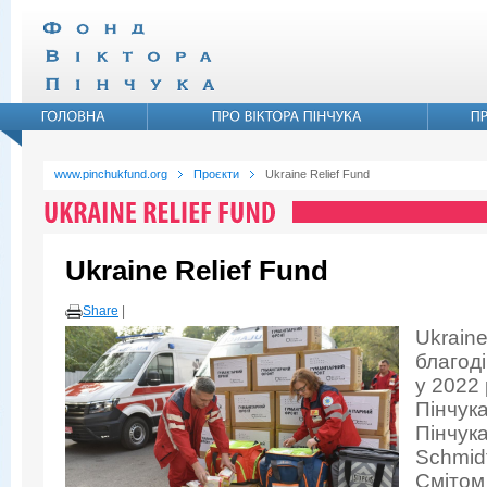
www.pinchukfund.org
Проєкти
Ukraine Relief Fund
Ukraine Relief Fund
Share
|
Ukraine
благоді
у 2022 
Пінчук
Пінчука
Schmidt
Смітом 