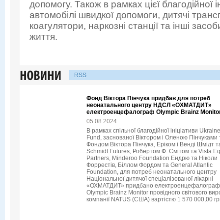
допомогу. Також в рамках цієї благодійної 
автомобілі швидкої допомоги, дитячі транс
коагулятори, наркозні станції та інші засоб
життя.
RSS
Фонд Віктора Пінчука придбав для потреб
неонатального центру НДСЛ «ОХМАТДИТ»
електроенцефалограф Olympic Brainz Monito
05.08.2024
В рамках спільної благодійної ініціативи Ukraine
Fund, заснованої Віктором і Оленою Пінчуками 
Фондом Віктора Пінчука, Еріком і Венді Шмідт т
Schmidt Futures, Робертом Ф. Смітом та Vista Eq
Partners, Minderoo Foundation Ендрю та Ніколи
Форрестів, Біллом Фордом та General Atlantic
Foundation, для потреб неонатального центру
Національної дитячої спеціалізованої лікарні
«ОХМАТДИТ» придбано електроенцефалограф
Olympic Brainz Monitor провідного світового ви
компанії NATUS (США) вартістю 1 570 000,00 гр