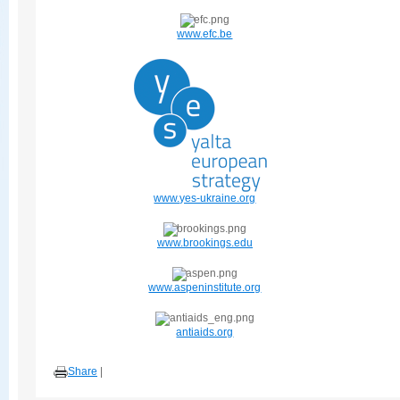
www.efc.be
www.yes-ukraine.org
www.brookings.edu
www.aspeninstitute.org
antiaids.org
Share
|