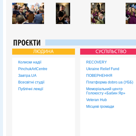
Колиски надії
RECOVERY
PinchukArtCentre
Ukraine Relief Fund
Завтра.UA
ПОВЕРНЕННЯ
Всесвітні студії
Платформа dobro.ua (УББ)
Публічні лекції
Меморіальний центр
Голокосту «Бабин Яр»
Veteran Hub
Місцеві громади