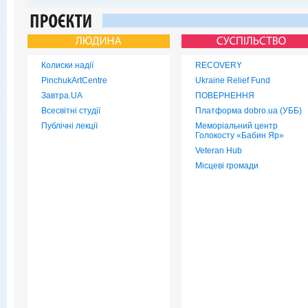
Колиски надії
RECOVERY
PinchukArtCentre
Ukraine Relief Fund
Завтра.UA
ПОВЕРНЕННЯ
Всесвітні студії
Платформа dobro.ua (УББ)
Публічні лекції
Меморіальний центр
Голокосту «Бабин Яр»
Veteran Hub
Місцеві громади