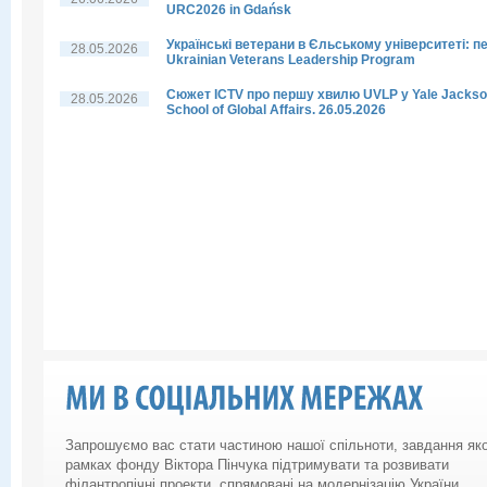
URC2026 in Gdańsk
Українські ветерани в Єльському університеті: п
28.05.2026
Ukrainian Veterans Leadership Program
Сюжет ICTV про першу хвилю UVLP у Yale Jacks
28.05.2026
School of Global Affairs. 26.05.2026
Запрошуємо вас стати частиною нашої спільноти, завдання яко
рамках фонду Віктора Пінчука підтримувати та розвивати
філантропічні проекти, спрямовані на модернізацію України.