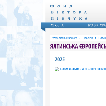
www.pinchukfund.org
Проєкти
Ялтин