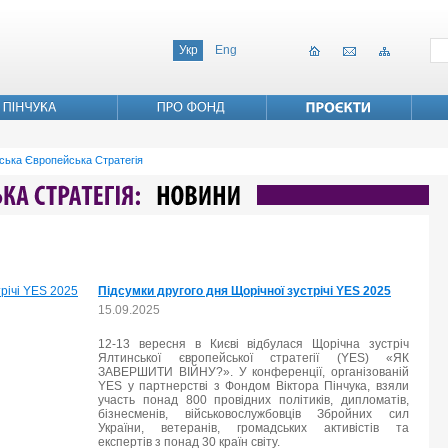
Укр
Eng
ська Європейська Стратегія
Підсумки другого дня Щорічної зустрічі YES 2025
15.09.2025
12-13 вересня в Києві відбулася Щорічна зустріч
Ялтинської європейської стратегії (YES) «ЯК
ЗАВЕРШИТИ ВІЙНУ?». У конференції, організованій
YES у партнерстві з Фондом Віктора Пінчука, взяли
участь понад 800 провідних політиків, дипломатів,
бізнесменів, військовослужбовців Збройних сил
України, ветеранів, громадських активістів та
експертів з понад 30 країн світу.