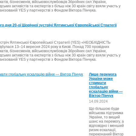
матів, бізнесменів, військовослужбовців Збройних сил України,
ських активістів та експертів з більш ніж 30 країн світу взяли участь у
анізованій YES у партнерстві з Фондом Віктора Пінчука.
о дня 20-ої Щорічної зустрічі Ялтинської Європейської Стратегії
устріч Ялтинської Європейської Стратегії (YES) «НЕОБХІДНІСТЬ
улася 13–14 вересня 2024 року в Києві. Понад 700 провідних
матів, бізнесменів, військовослужбовців Збройних сил України,
ських активістів та експертів з більш ніж 30 країн світу взяли участь у
анізованій YES у партнерстві з Фондом Віктора Пінчука.
Лише перемога
України може
стримати
глобальну
ескалацію війни —
Віктор Пінчук
14.09.2024
Що більшою буде
військова підтримка
України, то вищий
шанс на перемогу, а
відповідно і менший
ризик ескалації,
переконаний Віктор