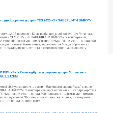
го дня Щорічної зустрічі YES 2025 «ЯК ЗАВЕРШИТИ ВІЙНУ?»
року: 12-13 вересня в Києві відбулася щорічна зустріч Ялтинської
ратегії - YES 2025 «ЯК ЗАВЕРШИТИ ВІЙНУ?». У конференції,
S у партнерстві з Фондом Віктора Пінчука, взяли участь понад 800
ків, дипломатів, бізнесменів, військовослужбовців Збройних сил
в, громадських активістів та експертів з понад 30 країн світу.
ВІЙНУ?». У Києві відбулася щорічна зустріч Ялтинської
атегії (YES)
Києві відбулася щорічна зустріч Ялтинської європейської стратегії
ШИТИ ВІЙНУ?». У конференції, організованій YES у партнерстві з
інчука, взяли участь понад 800 провідних політиків, дипломатів,
ськовослужбовців Збройних сил України, ветеранів, громадських
пертів з понад 30 країн світу.