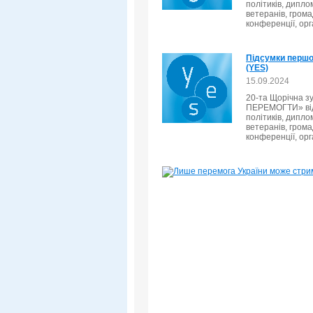
політиків, дипло
ветеранів, громад
конференції, орг
Підсумки першог
(YES)
15.09.2024
20-та Щорічна з
ПЕРЕМОГТИ» відб
політиків, дипло
ветеранів, громад
конференції, орг