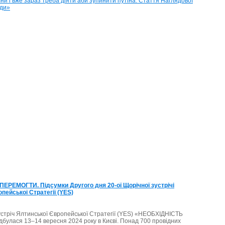
Безпе
Європ
залеж
від
Україн
і
вже
зараз
треба
діяти
аби
зупин
путіна
Статт
Нагля
Ради
YES
для
«Євро
Правд
30.06.
ЕРЕМОГТИ. Підсумки Другого дня 20-ої Щорічної зустрічі
пейської Стратегії (YES)
устріч Ялтинської Європейської Стратегії (YES) «НЕОБХІДНІСТЬ
улася 13–14 вересня 2024 року в Києві. Понад 700 провідних