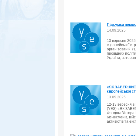
Підсумки першо
14.09.2025
13 вересня 2025 
європейської ст
організованій YE
провідних політи
України, ветерані
«ЯК ЗАВЕРШИТИ 
європейської стр
13.09.2025
12-13 вересня в 
(YES) «ЯК ЗАВЕР
Фондом Віктора П
бізнесменів, вій
активістів та екс