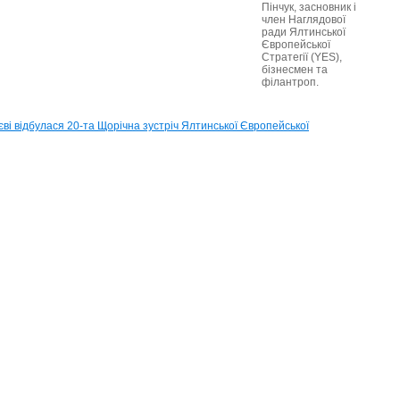
Пінчук, засновник і
член Наглядової
ради Ялтинської
Європейської
Стратегії (YES),
бізнесмен та
філантроп.
НЕОБХ
ПЕРЕ
У
Києві
відбу
20-
та
Щоріч
зустрі
Ялтин
Європ
Страте
(YES)
14.09.
20-
та
Щоріч
зустрі
Європе
Страте
(YES)