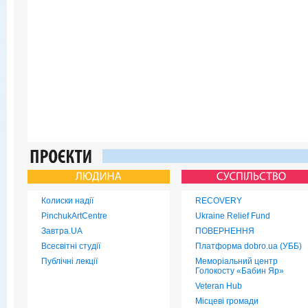
Колиски надії
RECOVERY
PinchukArtCentre
Ukraine Relief Fund
Завтра.UA
ПОВЕРНЕННЯ
Всесвітні студії
Платформа dobro.ua (УББ)
Публічні лекції
Меморіальний центр
Голокосту «Бабин Яр»
Veteran Hub
Місцеві громади