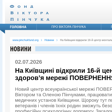
www.pinchukfund.org
Новини
На Київщині відкрили 16-й центр мент
02.07.2026
На Київщині відкрили 16-й ц
здоров’я мережі ПОВЕРНЕНН
Новий центр всеукраїнської мережі ПОВЕ
Віктором та Оленою Пінчуками, працюватим
медичних установ Київщини. Щороку тут по
ветеранів і членів їхніх родин зможуть бе
професійну психологічну допомогу. Загал