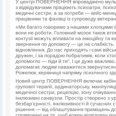
У центрі ПОВЕРНЕННЯ впроваджено мульт
з відвідувачами працюють психіатри, псих
медичні сестри, а за потреби — кейс-мене
працівники та фахівці із супроводу ветеран
«Ми багато говоримо з нашими хлопцями й
вони не роботи. Головний мозок також вто
контузії можуть впливати на емоційну та к
звернення по допомогу — це не слабкість,
відновлення. До нас приходять і самі військ
дружин, і за порадою побратимів, коли хтос
допомогло — піди й ти”. І це дуже важливо,
допомагає людям наважитися звернутися»
Рожелюк, керівниця напряму психічного зд
Новий центр ПОВЕРНЕННЯ включає кабінет
групової терапії, ординаторську, маніпуляц
медичної сестри, рецепцію, зону очікування
інклюзивні санвузли. Простір створено з 
безбар’єрності, інклюзивності й сучасних с
рішення — від облаштування приміщень до 
спрямовані на те, щоб кожен відвідувач поч