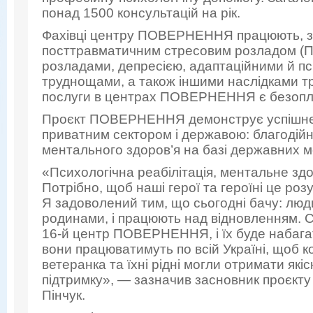
понад 1500 консультацій на рік.
Фахівці центру ПОВЕРНЕННЯ працюють, з
посттравматичним стресовим розладом (
розладами, депресією, адаптаційними й 
труднощами, а також іншими наслідками тр
послуги в центрах ПОВЕРНЕННЯ є безопла
Проєкт ПОВЕРНЕННЯ демонструє успішне
приватним сектором і державою: благодій
ментального здоров’я на базі державних 
«Психологічна реабілітація, ментальне зд
Потрібно, щоб наші герої та героїні це роз
Я задоволений тим, що сьогодні бачу: люд
родинами, і працюють над відновленням. С
16-й центр ПОВЕРНЕННЯ, і їх буде набага
вони працюватимуть по всій Україні, щоб 
ветеранка та їхні рідні могли отримати які
підтримку», — зазначив засновник проєк
Пінчук.