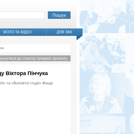
ука
ду Віктора Пінчука
A» та «Всесвітні студії» Фонду