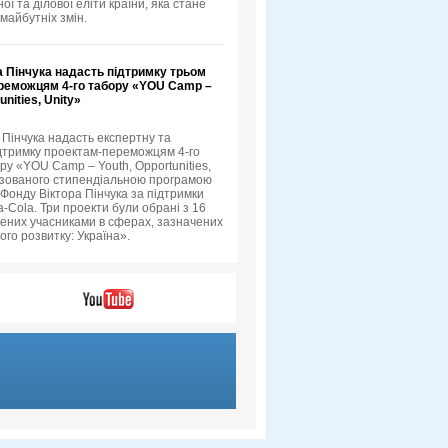
ої та ділової еліти країни, яка стане
майбутніх змін.
а Пінчука надасть підтримку трьом
реможцям 4-го табору «YOU Camp –
unities, Unity»
 Пінчука надасть експертну та
дтримку проектам-переможцям 4-го
ру «YOU Camp – Youth, Opportunities,
нізованого стипендіальною програмою
Фонду Віктора Пінчука за підтримки
-Cola. Три проекти були обрані з 16
лених учасниками в сферах, зазначених
ого розвитку: Україна».