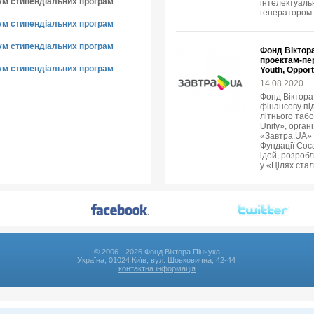
ум стипендіальних програм
інтелектуальн
генератором 
ум стипендіальних програм
ум стипендіальних програм
Фонд Віктор
проектам-пе
ум стипендіальних програм
Youth, Opport
14.08.2020
Фонд Віктора
фінансову пі
літнього табо
Unity», орга
«Завтра.UA» 
Фундації Coca
ідей, розроб
у «Цілях стал
© 2006 - 2026 Фонд Віктора Пінчука
Україна, 01024 Київ, вул. Шовковична, 42-44
контактна інформація