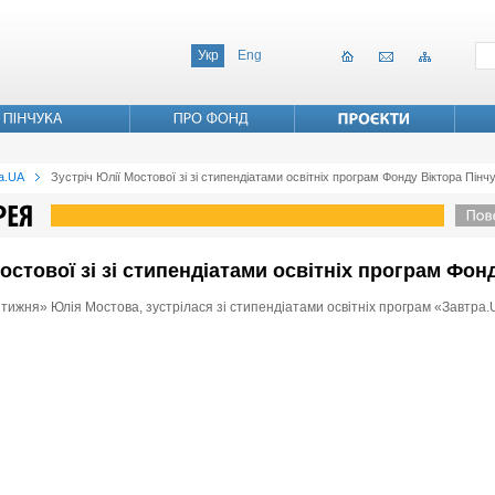
Укр
Eng
а.UA
Зустрiч Юлiї Мостової зi зі стипендіатами освітніх програм Фонду Віктора Пінч
 Мостової зi зі стипендіатами освітніх програм Фон
тижня» Юлія Мостова, зустрілася зі стипендіатами освітніх програм «Завтра.U