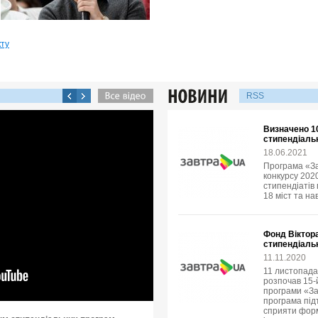
кту
RSS
Визначено 1
стипендіаль
18.06.2021
Програма «З
конкурсу 2020
стипендіатів
18 міст та на
Фонд Віктора
стипендіаль
11.11.2020
11 листопада
розпочав 15-
програми «За
програма під
сприяти фор