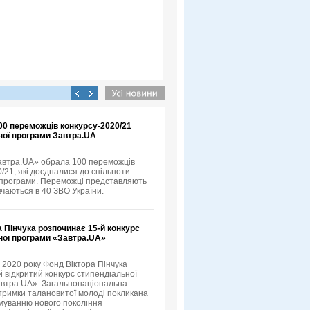
00 переможців конкурсу-2020/21
ної програми Завтра.UA
автра.UA» обрала 100 переможців
/21, які доєдналися до спільноти
 програми. Переможці представляють
вчаються в 40 ЗВО України.
 Пінчука розпочинає 15-й конкурс
ної програми «Завтра.UA»
 2020 року Фонд Віктора Пінчука
й відкритий конкурс стипендіальної
втра.UA». Загальнонаціональна
тримки талановитої молоді покликана
муванню нового покоління