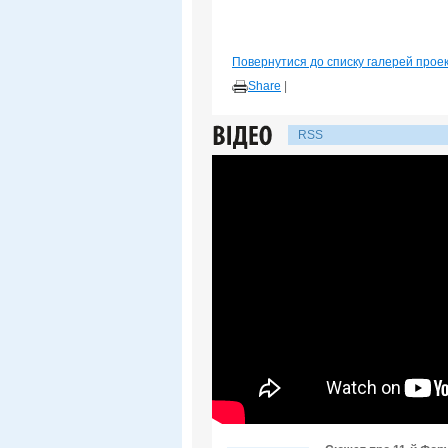
Повернутися до списку галерей прое
Share
|
RSS