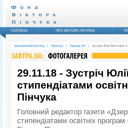
www.pinchukfund.org
Проєкти
Завтра.UA
Зустрiч Юлiї Мостової зi
29.11.18 - Зустрiч Юлi
стипендіатами освітн
Пінчука
Головний редактор газети «Дзер
стипендіатами освітніх програм 