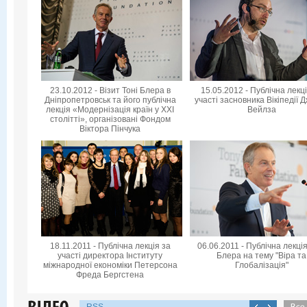
23.10.2012 - Візит Тоні Блера в
15.05.2012 - Публічна лекц
Дніпропетровськ та його публічна
участі засновника Вікіпедії 
лекція «Модернізація країн у XXI
Вейлза
столітті», організовані Фондом
Віктора Пінчука
18.11.2011 - Публічна лекція за
06.06.2011 - Публічна лекція
участі директора Інституту
Блера на тему "Віра та
міжнародної економіки Петерсона
Глобалізація"
Фреда Бергстена