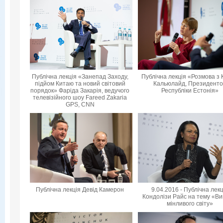
Публічна лекція «Занепад Заходу,
Публічна лекція «Розмова з 
підйом Китаю та новий світовий
Кальюлайд, Президент
порядок» Фаріда Закарія, ведучого
Республіки Естонія»
телевізійного шоу Fareed Zakaria
GPS, CNN
Публічна лекція Девід Камерон
9.04.2016 - Публічна лек
Кондолізи Райс на тему «Ви
мінливого світу»