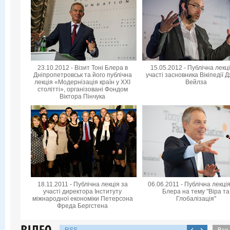
23.10.2012 - Візит Тоні Блера в
15.05.2012 - Публічна лекц
Дніпропетровськ та його публічна
участі засновника Вікіпедії 
лекція «Модернізація країн у XXI
Вейлза
столітті», організовані Фондом
Віктора Пінчука
18.11.2011 - Публічна лекція за
06.06.2011 - Публічна лекція
участі директора Інституту
Блера на тему "Віра та
міжнародної економіки Петерсона
Глобалізація"
Фреда Бергстена