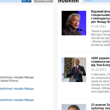
RSS
Відомий фізи
спеціальним
стипендіальн
дії» Фонду В
27.05.2013
Також в рамка
Віктора Пінчу
прочитав укр
«Фізика майбу
розвитку май
1600 українс
отримали рец
від Тоні Бле
24.10.2012
У вівторок, 2
о публічну лекцію Фреда
на запрошенн
iated Press)
прем’єр-мініс
провів зустр
лекцію «Модер
о публічну лекцію Фреда
чого відповів
о публічну лекцію Фреда
23 жовтня То
публічну лек