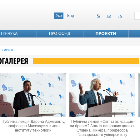
Укр
Eng
ні лекції
Публічна лекція Дарона Аджемоглу,
Публічна лекція «Світ стає кращим
професора Массачусетського
чи гіршим? Аналіз цифрових даних»
інституту технологій
Стівена Пінкера, професора
Гарвардського університету