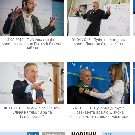
15.05.2012 - Публічна лекція за
04.04.2012 - Публічна лекція за
участі засновника Вікіпедії Джиммі
участі Домініка Стросс-Кана
Вейлза
06.06.2011 - Публічна лекція Тоні
24.11.2010 - Публічна дискусія
Блера на тему "Віра та
Президента Ізраїлю Шимона
Глобалізація"
Переса з українськими студентами