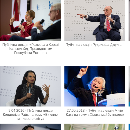
Публічна лекція «Розмова з Керсті
Публічна лекція Рудольфа Джуліані
Кальюлайд, Президентом
Республіки Естонія»
9.04.2016 - Публічна лекція
27.05.2013 - Публічна лекція Мічіо
Кондолізи Райс на тему «Виклики
Каку на тему «Фізика майбутнього»
мінливого світу»