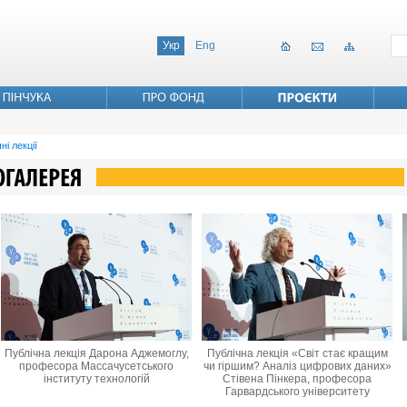
Укр
Eng
ні лекції
Публічна лекція Дарона Аджемоглу,
Публічна лекція «Світ стає кращим
професора Массачусетського
чи гіршим? Аналіз цифрових даних»
інституту технологій
Стівена Пінкера, професора
Гарвардського університету