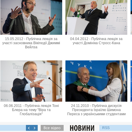
15.05.2012 - Публічна лекція за
04.04.2012 - Публічна лекція за
участі засновника Вікіпедії Джиммі
участі Домініка Стросс-Кана
Вейлза
06.06.2011 - Публічна лекція Тоні
24.11.2010 - Публічна дискусія
Блера на тему "Віра та
Президента Ізраїлю Шимона
Глобалізація"
Переса з українськими студентами
RSS