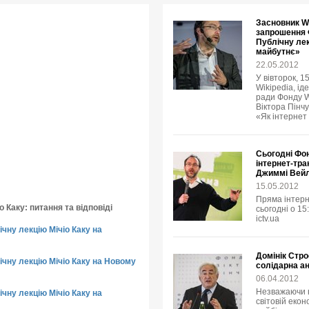
Засновник Wi
запрошення 
Публічну лек
майбутнє»
22.05.2012
У вівторок, 1
Wikipedia, ід
ради Фонду W
Віктора Пінчу
«Як інтернет
Сьогодні Фо
інтернет-тра
Джиммі Вей
15.05.2012
Пряма інтерн
о Каку: питання та відповіді
сьогодні о 15
ictv.ua
чну лекцію Мічіо Каку на
Домінік Стро
чну лекцію Мічіо Каку на Новому
солідарна ан
06.04.2012
Незважаючи н
чну лекцію Мічіо Каку на
світовій екон