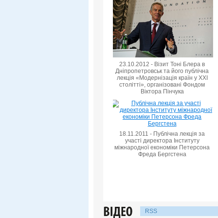
23.10.2012 - Візит Тоні Блера в
Дніпропетровськ та його публічна
лекція «Модернізація країн у XXI
столітті», організовані Фондом
Віктора Пінчука
18.11.2011 - Публічна лекція за
участі директора Інституту
міжнародної економіки Петерсона
Фреда Бергстена
RSS