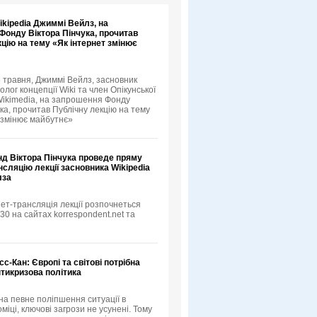
kipedia Джиммі Вейлз, на
Фонду Віктора Пінчука, прочитав
цію на тему «Як інтернет змінює
5 травня, Джиммі Вейлз, засновник
еолог концепції Wiki та член Опікунської
ikimedia, на запрошення Фонду
ка, прочитав Публічну лекцію на тему
 змінює майбутнє»
нд Віктора Пінчука проведе пряму
нсляцію лекції засновника Wikipedia
лза
ет-трансляція лекції розпочнеться
:30 на сайтах korrespondent.net та
сс-Кан: Європі та світові потрібна
тикризова політика
а певне поліпшення ситуації в
оміці, ключові загрози не усунені. Тому