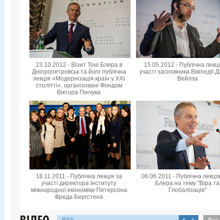
23.10.2012 - Візит Тоні Блера в
15.05.2012 - Публічна лекц
Дніпропетровськ та його публічна
участі засновника Вікіпедії 
лекція «Модернізація країн у XXI
Вейлза
столітті», організовані Фондом
Віктора Пінчука
18.11.2011 - Публічна лекція за
06.06.2011 - Публічна лекція
участі директора Інституту
Блера на тему "Віра та
міжнародної економіки Петерсона
Глобалізація"
Фреда Бергстена