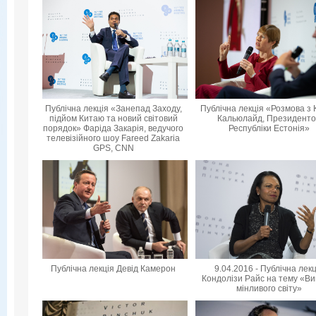
Публічна лекція «Занепад Заходу,
Публічна лекція «Розмова з 
підйом Китаю та новий світовий
Кальюлайд, Президент
порядок» Фаріда Закарія, ведучого
Республіки Естонія»
телевізійного шоу Fareed Zakaria
GPS, CNN
Публічна лекція Девід Камерон
9.04.2016 - Публічна лек
Кондолізи Райс на тему «Ви
мінливого світу»