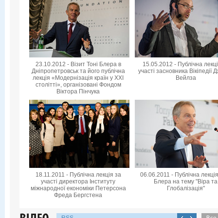
23.10.2012 - Візит Тоні Блера в
15.05.2012 - Публічна лекц
Дніпропетровськ та його публічна
участі засновника Вікіпедії 
лекція «Модернізація країн у XXI
Вейлза
столітті», організовані Фондом
Віктора Пінчука
18.11.2011 - Публічна лекція за
06.06.2011 - Публічна лекція
участі директора Інституту
Блера на тему "Віра та
міжнародної економіки Петерсона
Глобалізація"
Фреда Бергстена