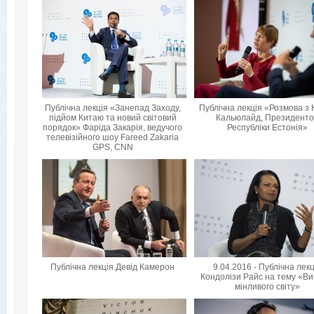
Публічна лекція «Занепад Заходу,
Публічна лекція «Розмова з 
підйом Китаю та новий світовий
Кальюлайд, Президент
порядок» Фаріда Закарія, ведучого
Республіки Естонія»
телевізійного шоу Fareed Zakaria
GPS, CNN
Публічна лекція Девід Камерон
9.04.2016 - Публічна лек
Кондолізи Райс на тему «Ви
мінливого світу»