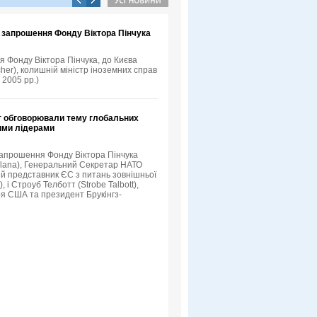
а запрошення Фонду Віктора Пінчука
я Фонду Віктора Пінчука, до Києва
her), колишній міністр іноземних справ
 2005 рр.)
т обговорювали тему глобальних
кими лідерами
 запрошення Фонду Віктора Пінчука
Solana), Генеральний Секретар НАТО
й представник ЄС з питань зовнішньої
 і Строуб Телботт (Strobe Talbott),
я США та президент Брукінгз-