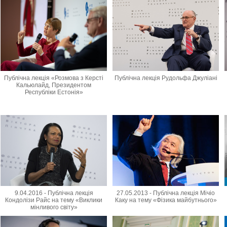
Публічна лекція «Розмова з Керсті
Публічна лекція Рудольфа Джуліані
Кальюлайд, Президентом
Республіки Естонія»
9.04.2016 - Публічна лекція
27.05.2013 - Публічна лекція Мічіо
Кондолізи Райс на тему «Виклики
Каку на тему «Фізика майбутнього»
мінливого світу»