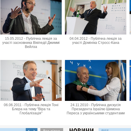
15.05.2012 - Публічна лекція за
04.04.2012 - Публічна лекція за
участі засновника Вікіпедії Джиммі
участі Домініка Стросс-Кана
Вейлза
06.06.2011 - Публічна лекція Тоні
24.11.2010 - Публічна дискусія
Блера на тему "Віра та
Президента Ізраїлю Шимона
Глобалізація"
Переса з українськими студентами