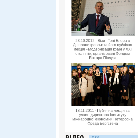
23.10.2012 - Візит Тоні Блера в
Дніпропетровськ та його публічна
лекція «Модернізація країн у XXI
столітті», організовані Фондом
Віктора Пінчука
18.11.2011 - Публічна лекція за
участі директора Інституту
міжнародної економіки Петерсона
Фреда Бергстена