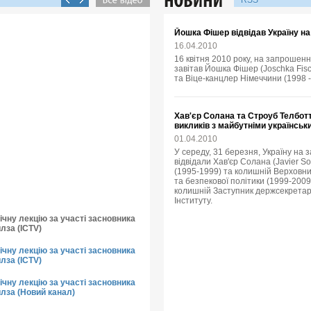
RSS
Йошка Фішер відвідав Україну н
16.04.2010
16 квітня 2010 року, на запрошенн
завітав Йошка Фішер (Joschka Fisc
та Віце-канцлер Німеччини (1998 -
Хав'єр Солана та Строуб Телбот
викликів з майбутніми українсь
01.04.2010
У середу, 31 березня, Україну на
відвідали Хав'єр Солана (Javier 
(1995-1999) та колишній Верховни
та безпекової політики (1999-2009),
колишній Заступник держсекретар
Інституту.
чну лекцію за участі засновника
лза (ICTV)
чну лекцію за участі засновника
лза (ICTV)
чну лекцію за участі засновника
йлза (Новий канал)