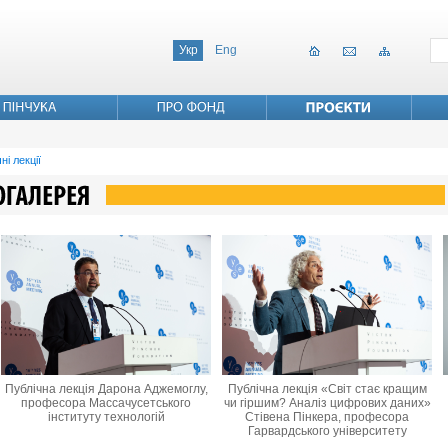
Укр
Eng
ні лекції
Публічна лекція Дарона Аджемоглу,
Публічна лекція «Світ стає кращим
професора Массачусетського
чи гіршим? Аналіз цифрових даних»
інституту технологій
Стівена Пінкера, професора
Гарвардського університету