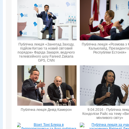
Публічна лекція «Занепад Заходу,
Публічна лекція «Розмова з 
підйом Китаю та новий світовий
Кальюлайд, Президент
порядок» Фаріда Закарія, ведучого
Республіки Естонія»
телевізійного шоу Fareed Zakaria
GPS, CNN
Публічна лекція Девід Камерон
9.04.2016 - Публічна лек
Кондолізи Райс на тему «Ви
мінливого світу»