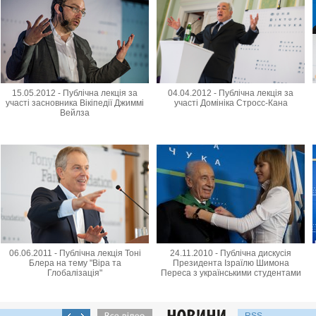
15.05.2012 - Публічна лекція за
04.04.2012 - Публічна лекція за
участі засновника Вікіпедії Джиммі
участі Домініка Стросс-Кана
Вейлза
06.06.2011 - Публічна лекція Тоні
24.11.2010 - Публічна дискусія
Блера на тему "Віра та
Президента Ізраїлю Шимона
Глобалізація"
Переса з українськими студентами