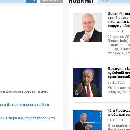
RSS
Йонас Ріддер
стилі фанк» 
школи, візьм
форуму «Зав
17.05.2011
23 травня 20
Ridderstrale)
школи та авто
фанк», візьме
форуму «Завт
Президент І
публічній ди
організовані
25.11.2010
Учасниками з
ра в Дніпропетровськ та його
Пінчука, стал
ера в Дніпропетровськ та його
42-й Презид
глобальні в
Тоні Блера в Дніпропетровськ та
04.10.2010
В понеділок,
Джефферсон К