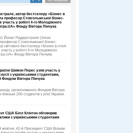
страле, автор бестселеру «Бізнес в
та професор Стокгольмської бізнес-
е участь у роботі 4-го Молодіжного
тра.UA» Фонду Віктора Пінчука
11 Йонас Ріддерстрале (Jonas
, професор Стокгольмської бізнес-
р світового бестселеру «Бізнес в стилі
 участь у роботі 4-го Молодіжного
ра.UA» Фонду Віктора Пінчука
зраїлю Шимон Перес узяв участь у
скусії з українськими студентами,
й Фондом Віктора Пінчука
аходу, організованого Фондом Віктора
и близько 200 студентів з усієї України.
ент США Білл Клінтон обговорив
иклики з українськими студентами
 4 жовтня, 42-й Президент США Вільям
лінтон провів зустріч з українськими