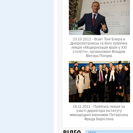
23.10.2012 - Візит Тоні Блера в
Дніпропетровськ та його публічна
лекція «Модернізація країн у XXI
столітті», організовані Фондом
Віктора Пінчука
18.11.2011 - Публічна лекція за
участі директора Інституту
міжнародної економіки Петерсона
Фреда Бергстена