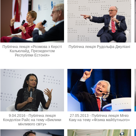
Публічна лекція «Розмова з Керсті
Публічна лекція Рудольфа Джуліані
Кальюлайд, Президентом
Республіки Естонія»
9.04.2016 - Публічна лекція
27.05.2013 - Публічна лекція Мічіо
Кондолізи Райс на тему «Виклики
Каку на тему «Фізика майбутнього»
мінливого світу»