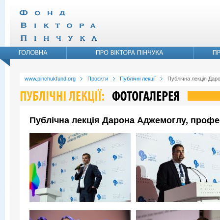
www.pinchukfund.org
Проєкти
Публічні лекції
Публічна лекція Дар
Публічна лекція Дарона Аджемоглу, профе