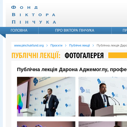
www.pinchukfund.org
Проєкти
Публічні лекції
Публічна лекція Дар
Публічна лекція Дарона Аджемоглу, профе