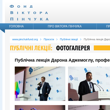
www.pinchukfund.org
Проєкти
Публічні лекції
Публічна лекція Дар
Публічна лекція Дарона Аджемоглу, профе