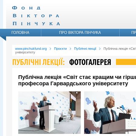
www.pinchukfund.org
Проєкти
Публічні лекції
Публічна лекція «Св
університету
Публічна лекція «Світ стає кращим чи гір
професора Гарвардського університету