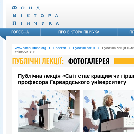
www.pinchukfund.org
Проєкти
Публічні лекції
Публічна лекція «Св
університету
Публічна лекція «Світ стає кращим чи гір
професора Гарвардського університету