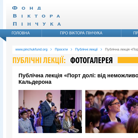
www.pinchukfund.org
Проєкти
Публічні лекції
Публічна лекція «По
Публічна лекція «Порт долі: від неможли
Кальдерона