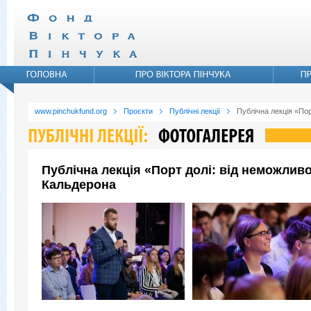
www.pinchukfund.org
Проєкти
Публічні лекції
Публічна лекція «По
Публічна лекція «Порт долі: від неможли
Кальдерона