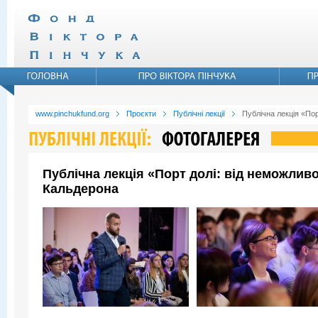
www.pinchukfund.org
Проєкти
Публічні лекції
Публічна лекція «По
Публічна лекція «Порт долі: від неможли
Кальдерона