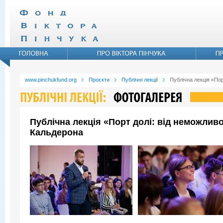
www.pinchukfund.org
Проєкти
Публічні лекції
Публічна лекція «По
Публічна лекція «Порт долі: від неможли
Кальдерона