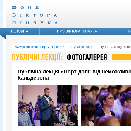
www.pinchukfund.org
Проєкти
Публічні лекції
Публічна лекція «По
Публічна лекція «Порт долі: від неможли
Кальдерона