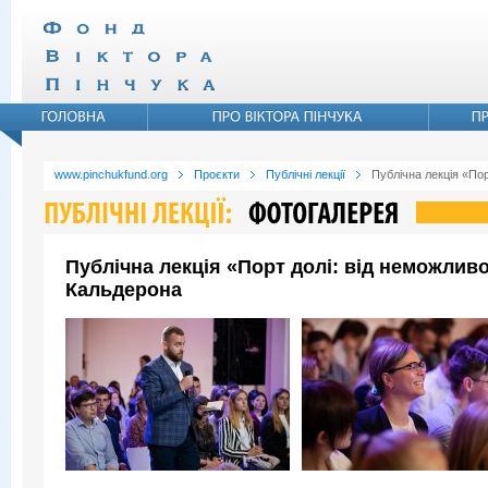
www.pinchukfund.org
Проєкти
Публічні лекції
Публічна лекція «По
Публічна лекція «Порт долі: від неможли
Кальдерона