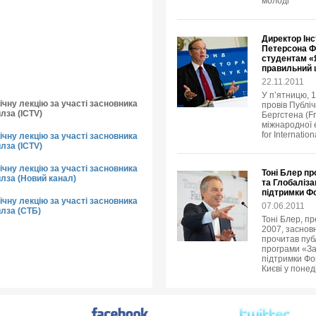
молоді
Директор Інс
Петерсона Ф
студентам «Я
правильний
22.11.2011
У п’ятницю, 
чну лекцію за участі засновника
провів Публіч
лза (ICTV)
Бергстена (Fr
міжнародної е
for Internatio
чну лекцію за участі засновника
лза (ICTV)
чну лекцію за участі засновника
Тоні Блер пр
йлза (Новий канал)
та Глобаліза
підтримки Ф
чну лекцію за участі засновника
07.06.2011
йлза (СТБ)
Тоні Блер, пр
2007, заснов
прочитав пуб
програми «За
підтримки Фон
Києві у понед