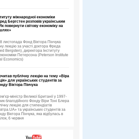
титуту міжнародної економіки
ред Бергстен розповів українським
к повернути світову економіку на
 шлях»
18 листопада Фонд Віктора Пінчука
ну лекцію за участі доктора Фреда
ed Bergsten), директора Інституту
кономіки Петерсона (Peterson Institute
nal Economics)
очитав публічну лекцію на тему «Віра
ція» для українських студентів за
онду Віктора Пінчука
ем’єр-міністр Великої Британії у 1997-
ник благодійного Фонду Віри Тоні Блера
лічну лекцію для стипендіатів
втра.UA» та українських студентів за
ду Віктора Пінчука, яка відбулась в
ілок, 6 червня