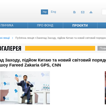
Укр
Eng
ні лекції
Публічна лекція «Занепад Заходу, підйом Китаю та новий світовий порядок»
ад Заходу, підйом Китаю та новий світовий порядо
 шоу Fareed Zakaria GPS, CNN