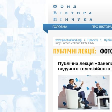
www.pinchukfund.org
Проєкти
Публіч
шоу Fareed Zakaria GPS, CNN
Публічна лекція «Занеп
ведучого телевізійного