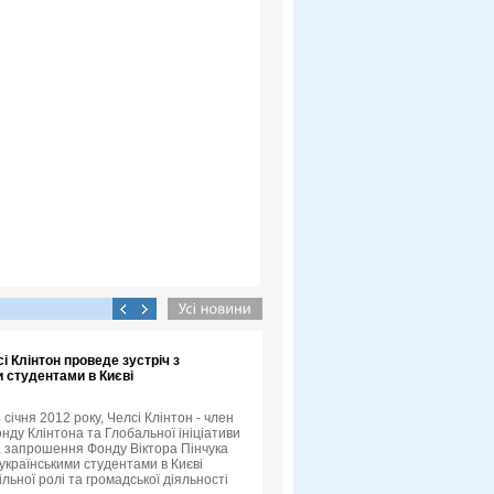
сі Клінтон проведе зустріч з
 студентами в Києві
4 січня 2012 року, Челсі Клінтон - член
нду Клінтона та Глобальної ініціативи
а запрошення Фонду Віктора Пінчука
 українськими студентами в Києві
льної ролі та громадської діяльності