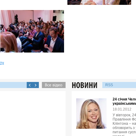
кту
RSS
24 січня Чел
українськими
18.01.2012
У вівторок, 2
Правління Фо
Клінтона – н
обговорить з
питання суспі