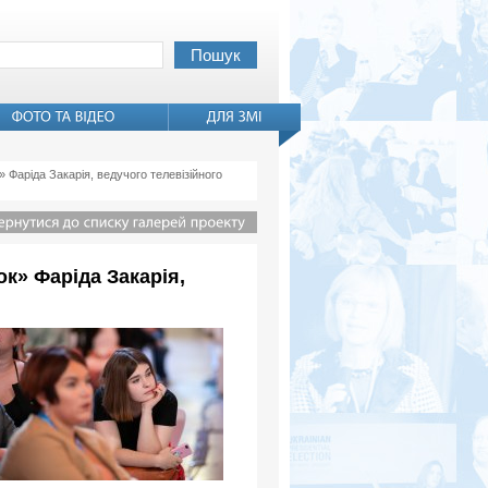
 Фаріда Закарія, ведучого телевізійного
к» Фаріда Закарія,