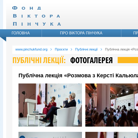
www.pinchukfund.org
Проєкти
Публічні лекції
Публічна лекція «Ро
Публічна лекція «Розмова з Керсті Кальюл