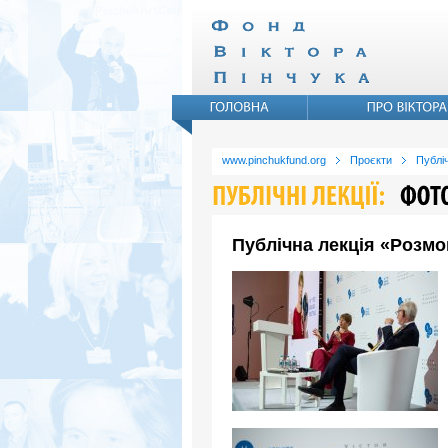
www.pinchukfund.org
Проєкти
Публіч
Публічна лекція «Розмо