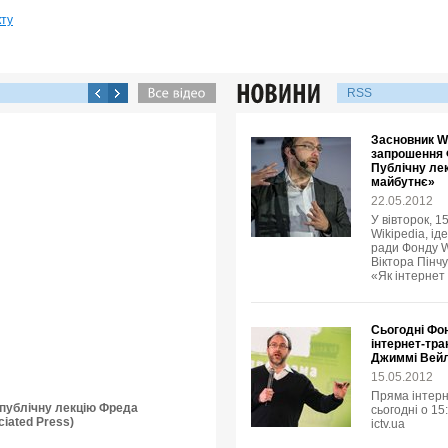
кту
RSS
Засновник Wi
запрошення 
Публічну лек
майбутнє»
22.05.2012
У вівторок, 1
Wikipedia, ід
ради Фонду W
Віктора Пінчу
«Як інтернет
Сьогодні Фо
інтернет-тра
Джиммі Вей
15.05.2012
Пряма інтерн
о публічну лекцію Фреда
сьогодні о 15
iated Press)
ictv.ua