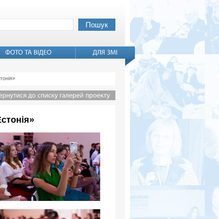
тонія»
Естонія»