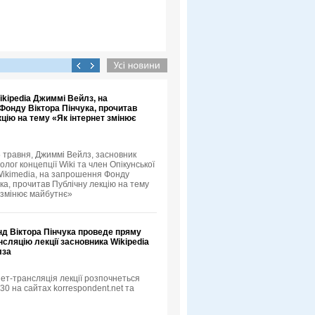
kipedia Джиммі Вейлз, на
Фонду Віктора Пінчука, прочитав
цію на тему «Як інтернет змінює
5 травня, Джиммі Вейлз, засновник
еолог концепції Wiki та член Опікунської
ikimedia, на запрошення Фонду
ка, прочитав Публічну лекцію на тему
 змінює майбутнє»
нд Віктора Пінчука проведе пряму
нсляцію лекції засновника Wikipedia
лза
ет-трансляція лекції розпочнеться
:30 на сайтах korrespondent.net та