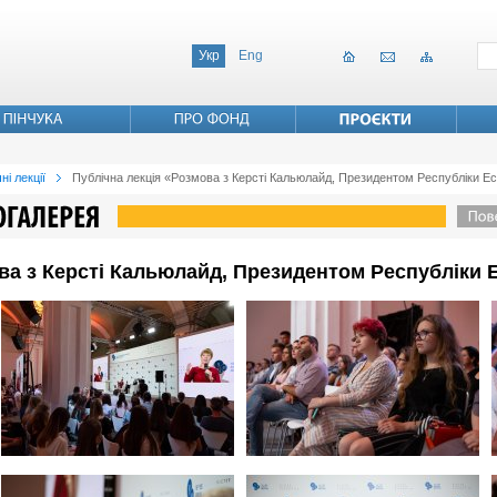
Укр
Eng
ні лекції
Публічна лекція «Розмова з Керсті Кальюлайд, Президентом Республіки Ес
ва з Керсті Кальюлайд, Президентом Республіки 