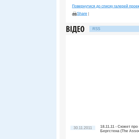
Повернутися до списку галерей прое
Share
|
RSS
18.11.11 - Сюжет пр
30.11.2011
Бергстена (The Assoc