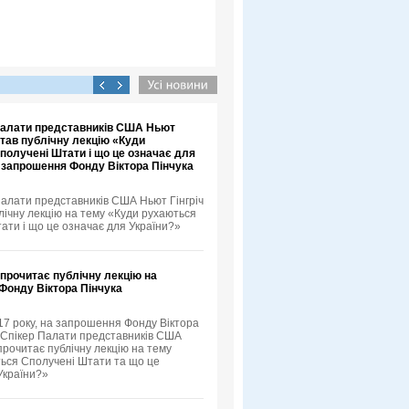
 Палати представників США Ньют
итав публічну лекцію «Куди
получені Штати і що це означає для
а запрошення Фонду Віктора Пінчука
Палати представників США Ньют Гінгріч
лічну лекцію на тему «Куди рухаються
ати і що це означає для України?»
 прочитає публічну лекцію на
Фонду Віктора Пінчука
17 року, на запрошення Фонду Віктора
й Спікер Палати представників США
прочитає публічну лекцію на тему
ься Сполучені Штати та що це
України?»