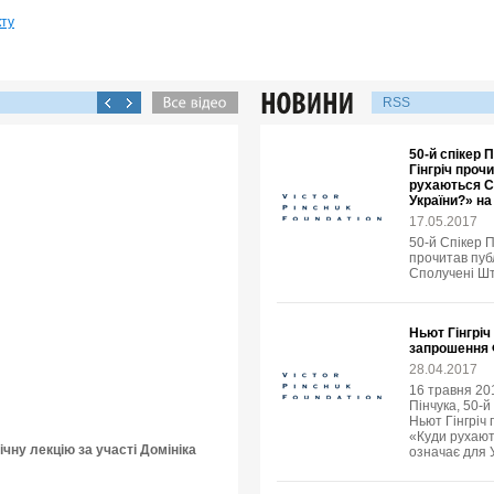
кту
RSS
50-й спікер
Гінгріч проч
рухаються С
України?» н
17.05.2017
50-й Спікер 
прочитав пуб
Сполучені Шт
Ньют Гінгріч
запрошення 
28.04.2017
16 травня 20
Пінчука, 50-
Ньют Гінгріч 
«Куди рухают
чну лекцію за участі Домініка
означає для 