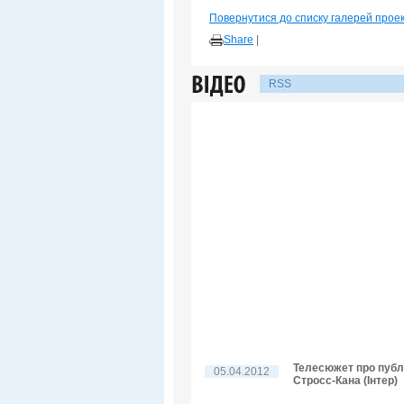
Повернутися до списку галерей прое
Share
|
RSS
Телесюжет про публі
05.04.2012
Стросс-Кана (Інтер)