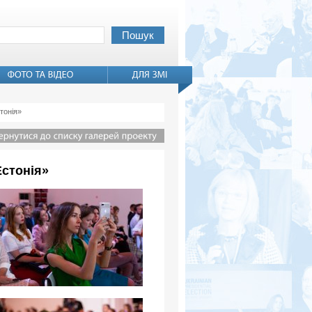
тонія»
Естонія»