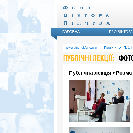
www.pinchukfund.org
Проєкти
Публіч
Публічна лекція «Розмо