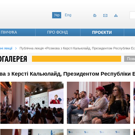
Укр
Eng
ні лекції
Публічна лекція «Розмова з Керсті Кальюлайд, Президентом Республіки Ес
ва з Керсті Кальюлайд, Президентом Республіки 