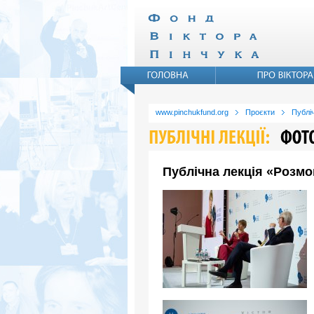
www.pinchukfund.org
Проєкти
Публіч
Публічна лекція «Розмо