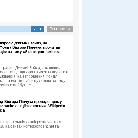
kipedia Джиммі Вейлз, на
Фонду Віктора Пінчука, прочитав
цію на тему «Як інтернет змінює
5 травня, Джиммі Вейлз, засновник
еолог концепції Wiki та член Опікунської
ikimedia, на запрошення Фонду
ка, прочитав Публічну лекцію на тему
 змінює майбутнє»
нд Віктора Пінчука проведе пряму
нсляцію лекції засновника Wikipedia
лза
ет-трансляція лекції розпочнеться
:30 на сайтах korrespondent.net та