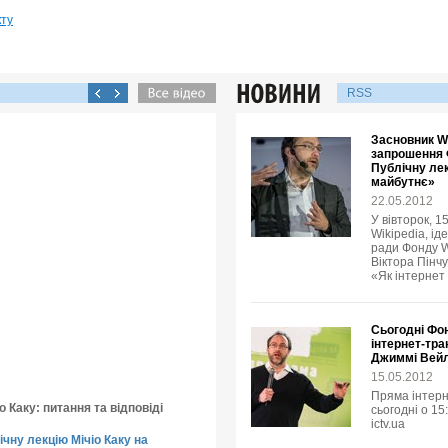
кту
RSS
Засновник Wi
запрошення 
Публічну лек
майбутнє»
22.05.2012
У вівторок, 1
Wikipedia, ід
ради Фонду W
Віктора Пінчу
«Як інтернет
Сьогодні Фо
інтернет-тра
Джиммі Вей
15.05.2012
Пряма інтерн
о Каку: питання та відповіді
сьогодні о 15
ictv.ua
чну лекцію Мічіо Каку на