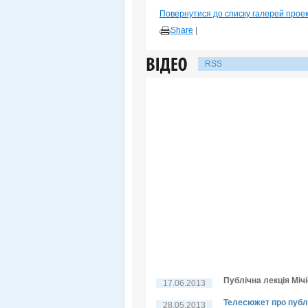
Повернутися до списку галерей прое
Share
|
RSS
Публічна лекція Мічі
17.06.2013
Телесюжет про публі
28.05.2013