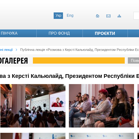
Укр
Eng
ні лекції
Публічна лекція «Розмова з Керсті Кальюлайд, Президентом Республіки Ес
ва з Керсті Кальюлайд, Президентом Республіки 