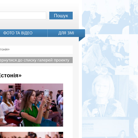
тонія»
Естонія»