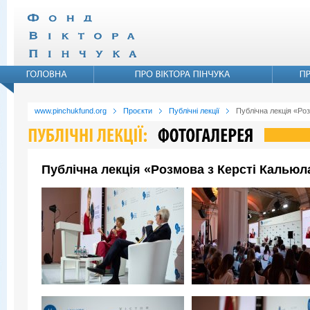
www.pinchukfund.org
Проєкти
Публічні лекції
Публічна лекція «Ро
Публічна лекція «Розмова з Керсті Кальюл