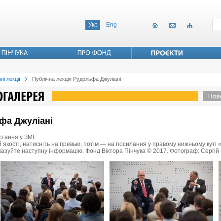
Укр
Eng
ні лекції
Публічна лекція Рудольфа Джуліані
фа Джуліані
стання у ЗМІ.
 якості, натисніть на превью, потім — на посилання у правому нижньому куті «
казуйте наступну інформацію. Фонд Віктора Пінчука © 2017. Фотограф: Сергій 