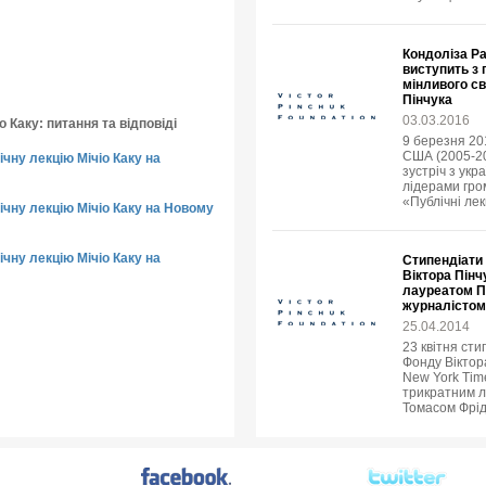
Кондоліза Р
виступить з
мінливого св
Пінчука
03.03.2016
о Каку: питання та відповіді
9 березня 20
США (2005-20
чну лекцію Мічіо Каку на
зустріч з укр
лідерами гро
«Публічні лек
чну лекцію Мічіо Каку на Новому
чну лекцію Мічіо Каку на
Стипендіати 
Віктора Пінч
лауреатом Пу
журналістом
25.04.2014
23 квітня сти
Фонду Віктор
New York Tim
трикратним л
Томасом Фрі