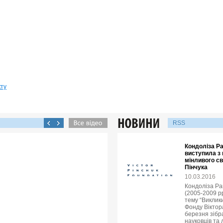
кту
RSS
Кондоліза Р
виступила з
мінливого св
Пінчука
10.03.2016
Кондоліза Ра
(2005-2009 рр
тему “Виклик
Фонду Віктора
березня зібр
науковців та 