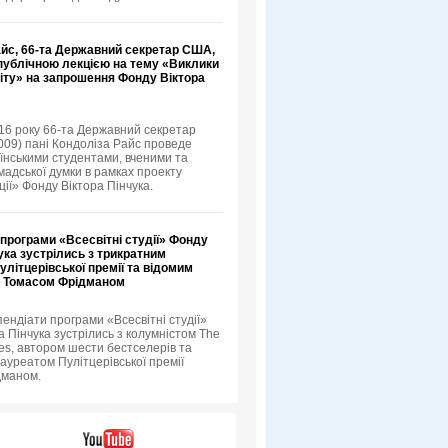
айс, 66-та Державний секретар США,
 публічною лекцією на тему «Виклики
іту» на запрошення Фонду Віктора
16 року 66-та Державний секретар
09) пані Кондоліза Райс проведе
аїнськими студентами, вченими та
мадської думки в рамках проекту
ції» Фонду Віктора Пінчука.
програми «Всесвітні студії» Фонду
ука зустрілись з трикратним
літцерівської премії та відомим
 Томасом Фрідманом
пендіати програми «Всесвітні студії»
а Пінчука зустрілись з колумністом The
es, автором шести бестселерів та
ауреатом Пулітцерівської премії
дманом.