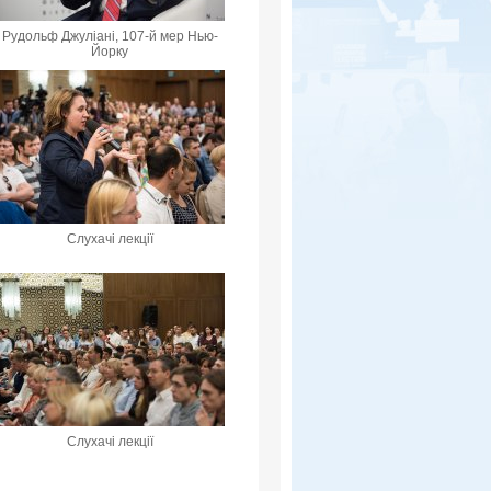
Рудольф Джуліані, 107-й мер Нью-
Йорку
Слухачі лекції
Слухачі лекції