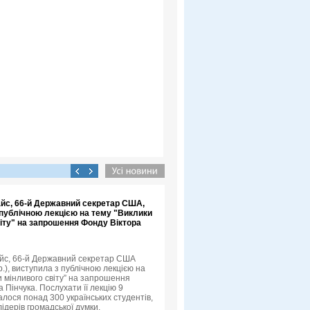
айс, 66-й Державний секретар США,
 публічною лекцією на тему "Виклики
іту" на запрошення Фонду Віктора
йс, 66-й Державний секретар США
.), виступила з публічною лекцією на
и мінливого світу” на запрошення
 Пінчука. Послухати її лекцію 9
алося понад 300 українських студентів,
лідерів громадської думки.