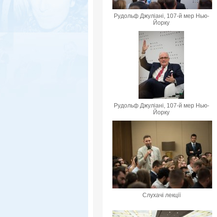
Рудольф Джуліані, 107-й мер Нью-
Йорку
Рудольф Джуліані, 107-й мер Нью-
Йорку
Слухачі лекції