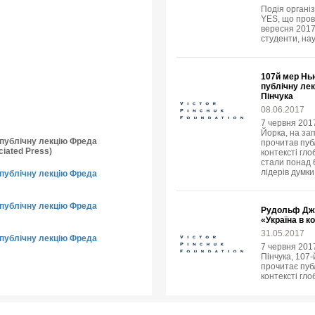
Подія організ
YES, що пров
вересня 2017 
студенти, нау
107й мер Нь
публічну ле
Пінчука
08.06.2017
7 червня 2017
Йорка, на за
о публічну лекцію Фреда
прочитав пуб
iated Press)
контексті гло
стали понад 6
лідерів думки
о публічну лекцію Фреда
о публічну лекцію Фреда
Рудольф Джу
«Україна в к
31.05.2017
о публічну лекцію Фреда
7 червня 201
Пінчука, 107
прочитає публ
контексті гло