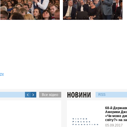
кту
RSS
68-й Держав
Америки Джо
«Чи може ди
світу?» на з
05.09.2017