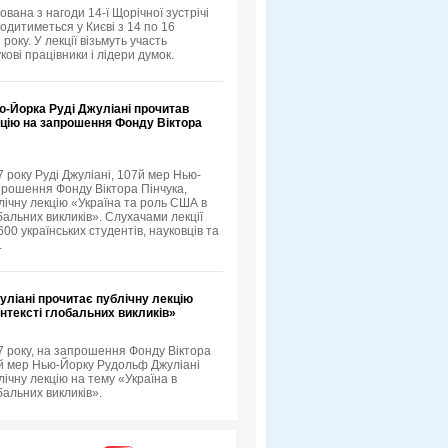
ована з нагоди 14-ї Щорічної зустрічі
одитиметься у Києві з 14 по 16
року. У лекції візьмуть участь
кові працівники і лідери думок.
ю-Йорка Руді Джуліані прочитав
кцію на запрошення Фонду Віктора
 року Руді Джуліані, 107й мер Нью-
прошення Фонду Віктора Пінчука,
лічну лекцію «Україна та роль США в
бальних викликів». Слухачами лекції
00 українських студентів, науковців та
.
ліані прочитає публічну лекцію
онтексті глобальних викликів»
7 року, на запрошення Фонду Віктора
-й мер Нью-Йорку Рудольф Джуліані
ічну лекцію на тему «Україна в
бальних викликів».