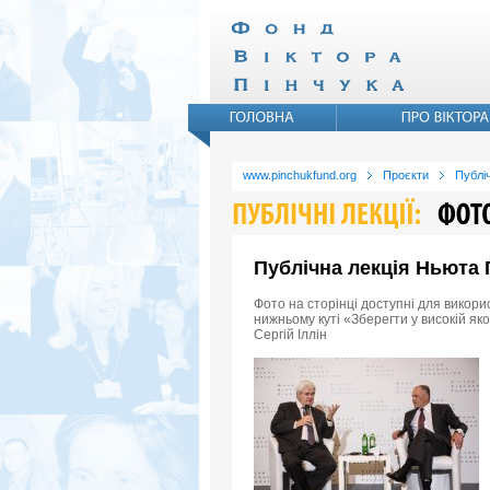
www.pinchukfund.org
Проєкти
Публіч
Публічна лекція Ньюта Г
Фото на сторінці доступні для викори
нижньому куті «Зберегти у високій як
Сергій Іллін