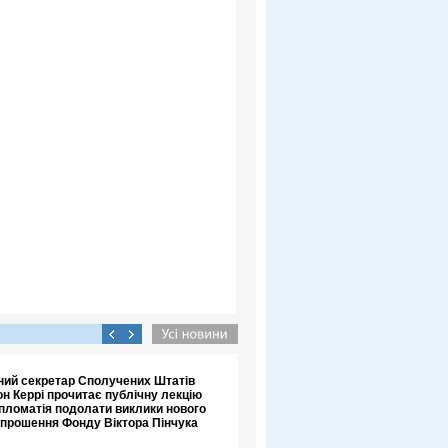
ний секретар Сполучених Штатів
н Керрі прочитає публічну лекцію
пломатія подолати виклики нового
апрошення Фонду Віктора Пінчука