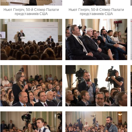
Ньют Гінгріч, 50-й Спікер Палати
Ньют Гінгріч, 50-й Спікер Палати
представників США
представників США