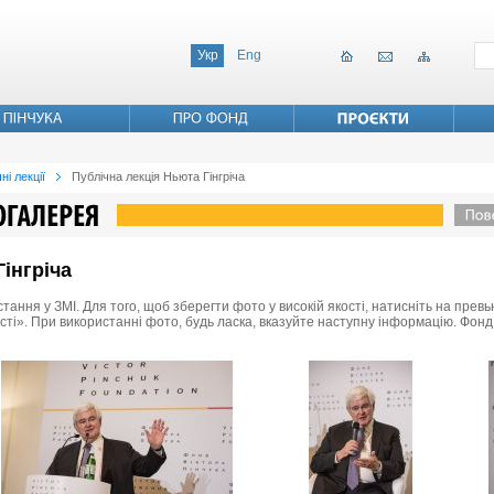
Укр
Eng
ні лекції
Публічна лекція Ньюта Гінгріча
інгріча
стання у ЗМІ. Для того, щоб зберегти фото у високій якості, натисніть на пре
ості». При використанні фото, будь ласка, вказуйте наступну інформацію. Фонд