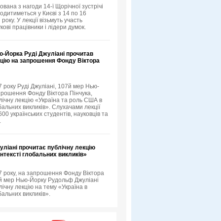
ована з нагоди 14-ї Щорічної зустрічі
одитиметься у Києві з 14 по 16
року. У лекції візьмуть участь
кові працівники і лідери думок.
ю-Йорка Руді Джуліані прочитав
кцію на запрошення Фонду Віктора
 року Руді Джуліані, 107й мер Нью-
прошення Фонду Віктора Пінчука,
лічну лекцію «Україна та роль США в
бальних викликів». Слухачами лекції
00 українських студентів, науковців та
.
ліані прочитає публічну лекцію
онтексті глобальних викликів»
7 року, на запрошення Фонду Віктора
-й мер Нью-Йорку Рудольф Джуліані
ічну лекцію на тему «Україна в
бальних викликів».