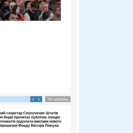
ний секретар Сполучених Штатів
н Керрі прочитає публічну лекцію
пломатія подолати виклики нового
апрошення Фонду Віктора Пінчука