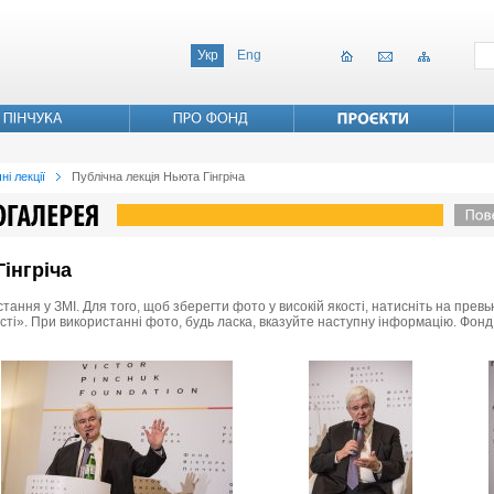
Укр
Eng
ні лекції
Публічна лекція Ньюта Гінгріча
інгріча
стання у ЗМІ. Для того, щоб зберегти фото у високій якості, натисніть на пре
ості». При використанні фото, будь ласка, вказуйте наступну інформацію. Фонд