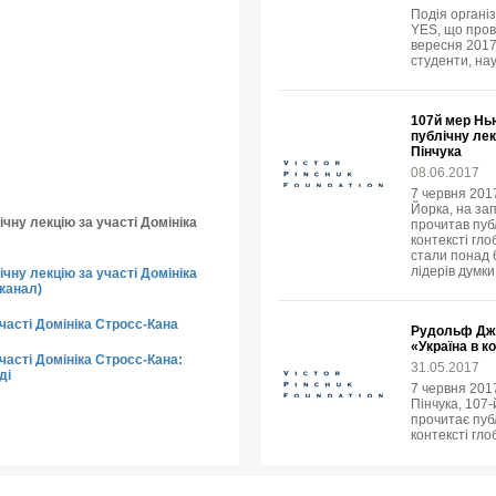
Подія організ
YES, що пров
вересня 2017 
студенти, нау
107й мер Нь
публічну ле
Пінчука
08.06.2017
7 червня 2017
Йорка, на за
чну лекцію за участі Домініка
прочитав пуб
контексті гло
стали понад 6
лідерів думки
чну лекцію за участі Домініка
канал)
участі Домініка Стросс-Кана
Рудольф Джу
«Україна в к
часті Домініка Стросс-Кана:
31.05.2017
ді
7 червня 201
Пінчука, 107
прочитає публ
контексті гло