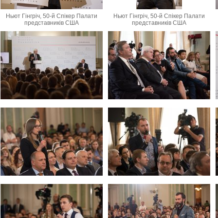
Ньют Гінгріч, 50-й Спікер Палати
Ньют Гінгріч, 50-й Спікер Палати
представників США
представників США