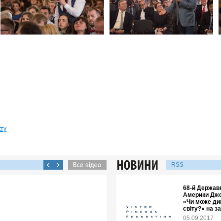
кту
RSS
68-й Держав
Америки Джо
«Чи може ди
світу?» на з
05.09.2017