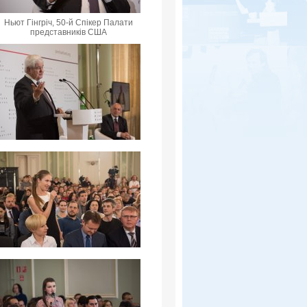
Ньют Гінгріч, 50-й Спікер Палати
представників США