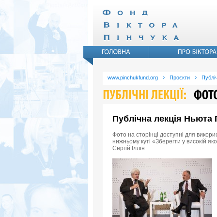
www.pinchukfund.org
Проєкти
Публіч
Публічна лекція Ньюта Г
Фото на сторінці доступні для викори
нижньому куті «Зберегти у високій як
Сергій Іллін