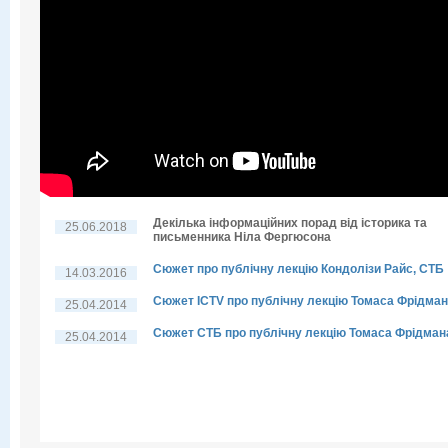
Декілька інформаційних порад від історика та
25.06.2018
письменника Ніла Фергюсона
Сюжет про публічну лекцію Кондолізи Райс, СТБ
14.03.2016
Сюжет ICTV про публічну лекцію Томаса Фрідма
25.04.2014
Сюжет СТБ про публічну лекцію Томаса Фрідман
25.04.2014