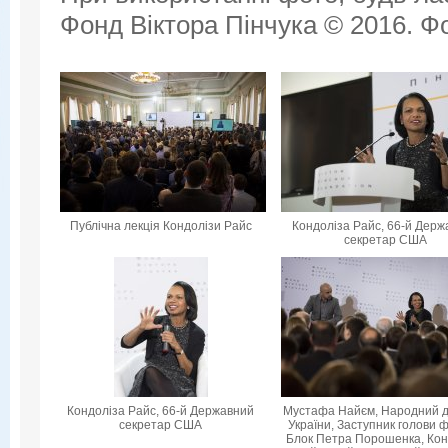
Фонд Віктора Пінчука © 2016. Фо
Публічна лекція Кондолізи Райс
Кондоліза Райс, 66-й Дер
секретар США
Кондоліза Райс, 66-й Державний
Мустафа Найєм, Народний 
секретар США
України, Заступник голови ф
Блок Петра Порошенка, Кон