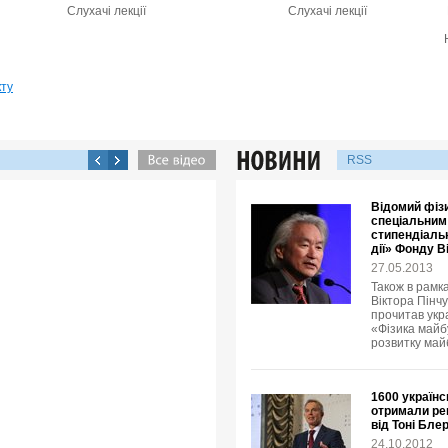
Слухачі лекції
Слухачі лекції
кту
RSS
Відомий фізи
спеціальним
стипендіальн
дії» Фонду В
27.05.2013
Також в рамка
Віктора Пінчу
прочитав укр
«Фізика майбу
розвитку май
1600 українс
отримали рец
від Тоні Бле
24.10.2012