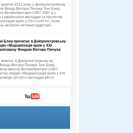
3 жовтня 2012 року, у Дніпропетровську
я Фонду Віктора Пінчука Тоні Блер,
тр Великобританії (1997-2007 р.),
іч з українською молоддю та прочитав
нізація країн у XXI столітті», після
 на численні питання аудиторії
ні Блер прочитає в Дніпропетровську
цію «Модернізація країн у XXI
ганізовану Фондом Віктора Пінчука
3 жовтня, в Дніпропетровську на
онду Віктора Пінчука Тоні Блер,
м’єр-міністр Великобританії (1997-
читає лекцію «Модернізація країн у XXI
проведе зустріч з молоддю міста