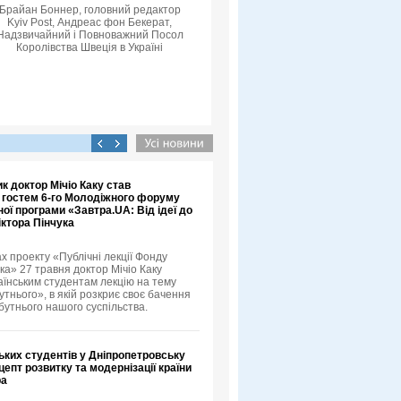
Брайан Боннер, головний редактор
Kyiv Post, Андреас фон Бекерат,
Надзвичайний і Повноважний Посол
Королівства Швеція в Україні
к доктор Мічіо Каку став
 гостем 6-го Молодіжного форуму
ої програми «Завтра.UA: Від ідеї до
іктора Пінчука
х проекту «Публічні лекції Фонду
ка» 27 травня доктор Мічіо Каку
аїнським студентам лекцію на тему
тнього», в якій розкриє своє бачення
бутнього нашого суспільства.
ьких студентів у Дніпропетровську
епт розвитку та модернізації країни
ра