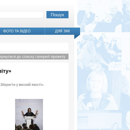
віту»
Зберегти у високій якості».