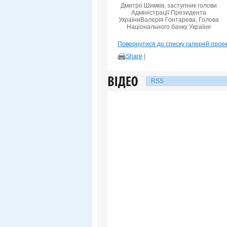
Дмитро Шимків, заступник голови
Адміністрації Президента
УкраїниВалерія Гонтарева, Голова
Національного банку України
Повернутися до списку галерей прое
Share
|
RSS