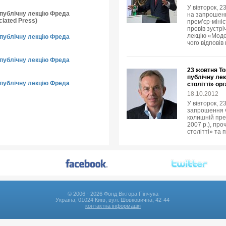
У вівторок, 2
о публічну лекцію Фреда
на запрошенн
iated Press)
прем’єр-мініс
провів зустр
лекцію «Модер
о публічну лекцію Фреда
чого відповів
о публічну лекцію Фреда
23 жовтня То
публічну лек
о публічну лекцію Фреда
столітті» ор
18.10.2012
У вівторок, 2
запрошення Ф
колишній пре
2007 р.), про
столітті» та 
© 2006 - 2026 Фонд Віктора Пінчука
Україна, 01024 Київ, вул. Шовковична, 42-44
контактна інформація