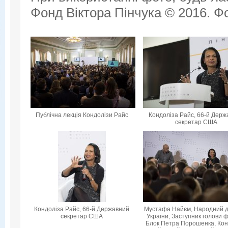
Фонд Віктора Пінчука © 2016. Фо
Публічна лекція Кондолізи Райс
Кондоліза Райс, 66-й Дер
секретар США
Кондоліза Райс, 66-й Державний
Мустафа Найєм, Народний 
секретар США
України, Заступник голови ф
Блок Петра Порошенка, Кон