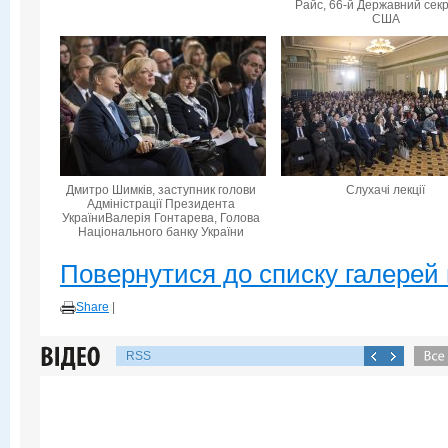
Райс, 66-й Державний сек
США
Дмитро Шимків, заступник голови
Слухачі лекції
Адміністрації Президента
УкраїниВалерія Гонтарева, Голова
Національного банку України
Повернутися до списку галерей 
Share
|
RSS