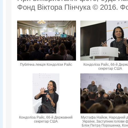
Фонд Віктора Пінчука © 2016. Фо
Публічна лекція Кондолізи Райс
Кондоліза Райс, 66-й Дер
секретар США
Кондоліза Райс, 66-й Державний
Мустафа Найєм, Народний 
секретар США
України, Заступник голови ф
Блок Петра Порошенка, Кон