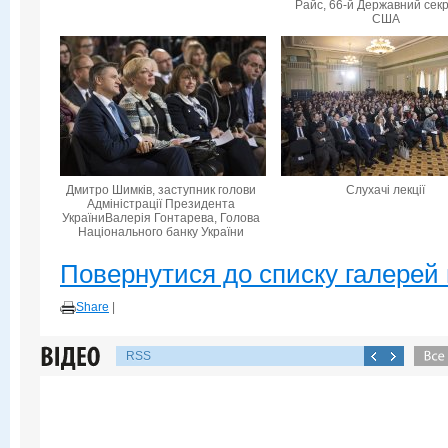
Райс, 66-й Державний сек
США
Дмитро Шимків, заступник голови
Слухачі лекції
Адміністрації Президента
УкраїниВалерія Гонтарева, Голова
Національного банку України
Повернутися до списку галерей 
Share
|
RSS