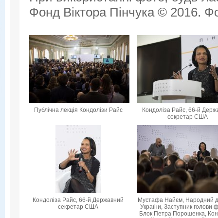
Фонд Віктора Пінчука © 2016. Фо
Публічна лекція Кондолізи Райс
Кондоліза Райс, 66-й Дер
секретар США
Кондоліза Райс, 66-й Державний
Мустафа Найєм, Народний 
секретар США
України, Заступник голови ф
Блок Петра Порошенка, Кон