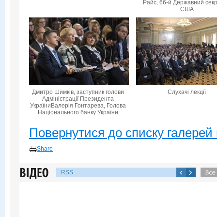
Райс, 66-й Державний сек
США
Дмитро Шимків, заступник голови
Слухачі лекції
Адміністрації Президента
УкраїниВалерія Гонтарева, Голова
Національного банку України
Повернутися до списку галерей 
Share
|
RSS