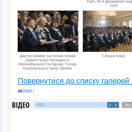
Райс, 66-й Державний сек
США
Дмитро Шимків, заступник голови
Слухачі лекції
Адміністрації Президента
УкраїниВалерія Гонтарева, Голова
Національного банку України
Повернутися до списку галерей 
Share
|
RSS