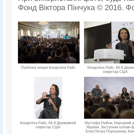
Фонд Віктора Пінчука © 2016. Фо
Публічна лекція Кондолізи Райс
Кондоліза Райс, 66-й Дер
секретар США
Кондоліза Райс, 66-й Державний
Мустафа Найєм, Народний 
секретар США
України, Заступник голови ф
Блок Петра Порошенка, Кон