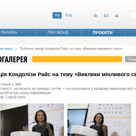
Укр
Eng
ні лекції
Публічна лекція Кондолізи Райс на тему «Виклики мінливого світу»
кція Кондолізи Райс на тему «Виклики мінливого с
стання у ЗМІ.
 якості, натисніть на превью, потім — на посилання у правому нижньому куті «
вказуйте наступну інформацію.
ф: Сергій Іллін