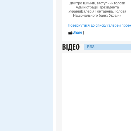
Дмитро Шимків, заступник голови
Адміністрації Президента
УкраїниВалерія Гонтарева, Голова
Національного банку України
Повернутися до списку галерей прое
Share
|
RSS