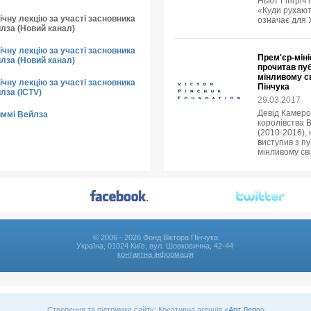
Ньют Гінгріч 
«Куди рухают
чну лекцію за участі засновника
означає для 
йлза (Новий канал)
чну лекцію за участі засновника
Прем'єр-міні
йлза (Новий канал)
прочитав пуб
мінливому св
чну лекцію за участі засновника
Пінчука
лза (ICTV)
29.03.2017
Девід Камеро
иммі Вейлза
королівства В
(2010-2016),
виступив з пу
мінливому сві
© 2006 - 2026 Фонд Віктора Пінчука
Україна, 01024 Київ, вул. Шовковична, 42-44
контактна інформація
Створення та підтримка сайту: Креативна агенція «
Арт Депо
»