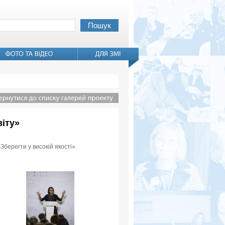
віту»
Зберегти у високій якості».