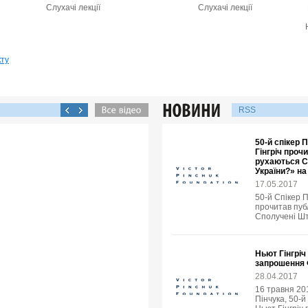
Слухачі лекції
Слухачі лекції
кту
RSS
50-й спікер
Гінгріч проч
рухаються С
України?» н
17.05.2017
50-й Спікер 
прочитав пуб
Сполучені Шт
Ньют Гінгріч
запрошення 
28.04.2017
16 травня 20
Пінчука, 50-