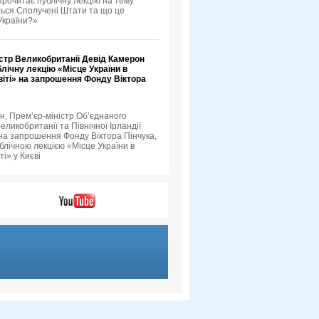
прочитає публічну лекцію на тему
ься Сполучені Штати та що це
України?»
стр Великобританії Девід Камерон
лічну лекцію «Місце України в
іті» на запрошення Фонду Віктора
н, Прем’єр-міністр Об’єднаного
еликобританії та Північної Ірландії
 на запрошення Фонду Віктора Пінчука,
блічною лекцією «Місце України в
ті» у Києві