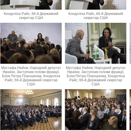
Кондоліза Райс, 66-й Державний
Кондоліза Райс, 66-й Державний
секретар США
секретар США
Мустафа Найєм, Народний депутат
Мустафа Найєм, Народний депутат
України, Заступник голови фракції,
України, Заступник голови фракції,
Блок Петра Порошенка, Кондоліза
Блок Петра Порошенка, Кондоліза
Райс, 66-й Державний секретар
Райс, 66-й Державний секретар
США
США