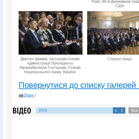
Райс, 66-й Державний сек
США
Дмитро Шимків, заступник голови
Слухачі лекції
Адміністрації Президента
УкраїниВалерія Гонтарева, Голова
Національного банку України
Повернутися до списку галерей 
Share
|
RSS