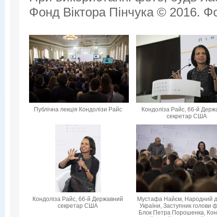
Фонд Віктора Пінчука © 2016. Фо
Публічна лекція Кондолізи Райс
Кондоліза Райс, 66-й Дер
секретар США
Кондоліза Райс, 66-й Державний
Мустафа Найєм, Народний 
секретар США
України, Заступник голови ф
Блок Петра Порошенка, Кон