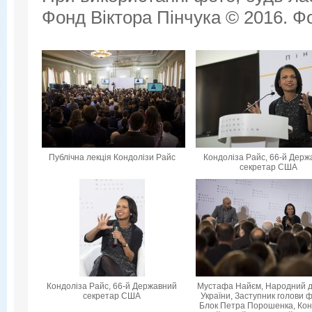
Фонд Віктора Пінчука © 2016. Фо
Публічна лекція Кондолізи Райс
Кондоліза Райс, 66-й Дер
секретар США
Кондоліза Райс, 66-й Державний
Мустафа Найєм, Народний 
секретар США
України, Заступник голови ф
Блок Петра Порошенка, Кон