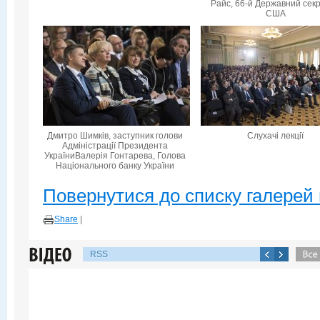
Райс, 66-й Державний сек
США
Дмитро Шимків, заступник голови
Слухачі лекції
Адміністрації Президента
УкраїниВалерія Гонтарева, Голова
Національного банку України
Повернутися до списку галерей 
Share
|
RSS