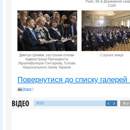
Райс, 66-й Державний сек
США
Дмитро Шимків, заступник голови
Слухачі лекції
Адміністрації Президента
УкраїниВалерія Гонтарева, Голова
Національного банку України
Повернутися до списку галерей 
Share
|
RSS