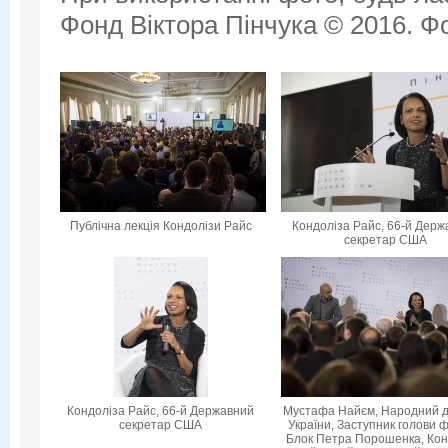
Фонд Віктора Пінчука © 2016. Фо
Публічна лекція Кондолізи Райс
Кондоліза Райс, 66-й Дер
секретар США
Кондоліза Райс, 66-й Державний
Мустафа Найєм, Народний 
секретар США
України, Заступник голови ф
Блок Петра Порошенка, Кон