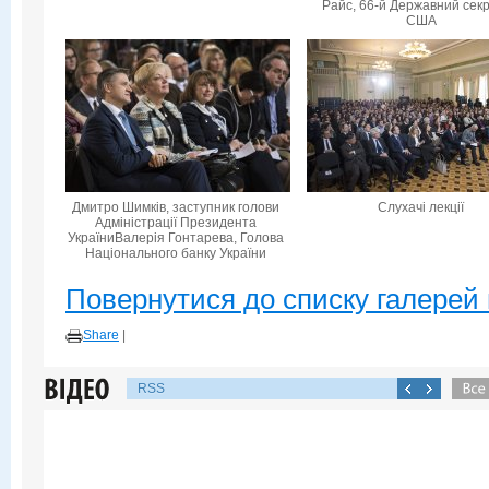
Райс, 66-й Державний сек
США
Дмитро Шимків, заступник голови
Слухачі лекції
Адміністрації Президента
УкраїниВалерія Гонтарева, Голова
Національного банку України
Повернутися до списку галерей 
Share
|
RSS