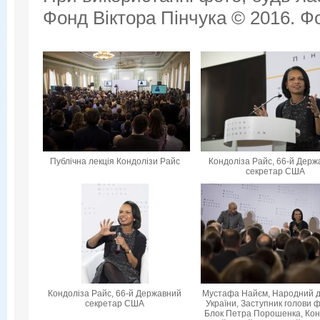
Фонд Віктора Пінчука © 2016. Фо
Публічна лекція Кондолізи Райс
Кондоліза Райс, 66-й Дер
секретар США
Кондоліза Райс, 66-й Державний
Мустафа Найєм, Народний 
секретар США
України, Заступник голови ф
Блок Петра Порошенка, Кон